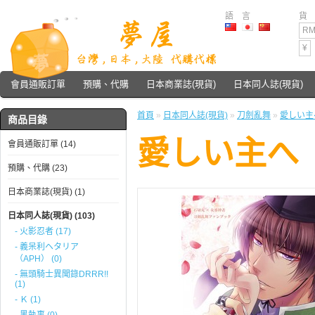
語 言
貨
RM
¥
會員通販訂單
預購、代購
日本商業誌(現貨)
日本同人誌(現貨)
首頁
»
日本同人誌(現貨)
»
刀劍亂舞
»
愛しい主
商品目錄
愛しい主へ
會員通販訂單 (14)
預購、代購 (23)
日本商業誌(現貨) (1)
日本同人誌(現貨) (103)
- 火影忍者 (17)
- 義呆利ヘタリア
（APH） (0)
- 無頭騎士異聞錄DRRR!!
(1)
- Ｋ (1)