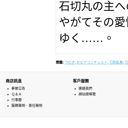
石切丸の主へ
やがてその愛
ゆく……。
標籤:
つむぎ
,
セピアコンチェルト
,
刀劍亂舞
,
刀
商店訊息
客戶服務
夢屋公告
連絡我們
Ｑ＆Ａ
網站總導覽
行事曆
服務聲明．責任聲明