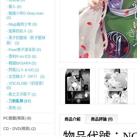
- 黑執事 (0)
- 獵人 (0)
- 驅魔少年D.Gray-man
(2)
- Magi魔奇少年 (0)
- 進擊的巨人 (3)
- 黑子的籃球（影子籃球
員） (3)
- Free!男子游泳部 (0)
- 勇利!!! on ICE (6)
- 戰國BASARA (5)
- 閃電11人 & GO (2)
- 太空戰士7（FF7） (3)
- VOCALOID（初音家）
(0)
- 歌之王子殿下 (2)
- 刀劍亂舞 (57)
- 其他 (1)
PC遊戲(現貨) (9)
商品介紹
商品評論 (0)
CD、DVD(現貨) (2)
物品代號：NCG