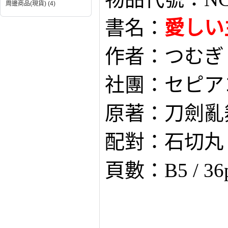
周邊商品(現貨) (4)
書名：
愛しい
作者：つむぎ
社團：セピア
原著：刀劍亂
配對：石切丸 
頁數：B5 / 36