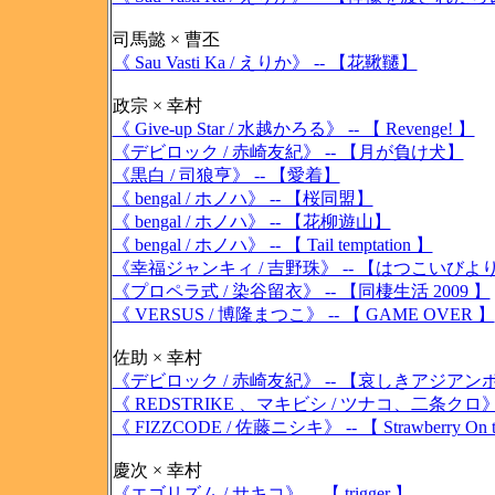
司馬懿 × 曹丕
《 Sau Vasti Ka / えりか》 -- 【花鞦韆】
政宗 × 幸村
《 Give-up Star / 水越かろる》 -- 【 Revenge! 】
《デビロック / 赤崎友紀》 -- 【月が負け犬】
《黒白 / 司狼亨》 -- 【愛着】
《 bengal / ホノハ》 -- 【桜同盟】
《 bengal / ホノハ》 -- 【花柳遊山】
《 bengal / ホノハ》 -- 【 Tail temptation 】
《幸福ジャンキィ / 吉野珠》 -- 【はつこいびよ
《プロペラ式 / 染谷留衣》 -- 【同棲生活 2009 】
《 VERSUS / 博隆まつこ》 -- 【 GAME OVER 】
佐助 × 幸村
《デビロック / 赤崎友紀》 -- 【哀しきアジアン
《 REDSTRIKE 、マキビシ / ツナコ、二条クロ
《 FIZZCODE / 佐藤ニシキ》 -- 【 Strawberry On th
慶次 × 幸村
《エゴリズム / サキコ》 -- 【 trigger 】