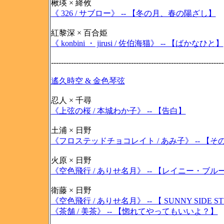
楸瑛 × 絳攸
《 326 / サブロー》 -- 【冬の月、春の陽ざし】
紅黎深 × 百合姫
《 konbini ・ jirusi / 佐伯海猫》 -- 【ばかなひと】
---------------------------------------------------------------------
遙久時空 & 金色琴弦
忍人 × 千尋
《上弦の桜 / 本城わか子》 -- 【告白】
土浦 × 日野
《フロステッドチョコレイト / あみ子》 -- 【
火原 × 日野
《空色飛行 / ありせ名月》 -- 【レイニー・ブル
衛藤 × 日野
《空色飛行 / ありせ名月》 -- 【 SUNNY SIDE ST
《茶舗 / 美茶》 -- 【惚れてやってもいいよ？】