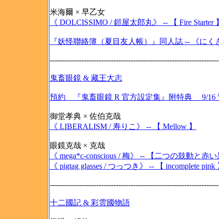
米海爾 × 早乙女
《 DOLCISSIMO / 鎧屋太郎丸》 -- 【 Fire Starter 
『妖怪聯絡簿（夏目友人帳）』同人誌 -- 《にくき
---------------------------------------------------------------------
鬼畜眼鏡 & 藏王大志
預約 『鬼畜眼鏡 R 官方設定集』附特典 9/16
御堂孝典 × 佐伯克哉
《 LIBERALISM / 寿りこ》 -- 【 Mellow 】
眼鏡克哉 × 克哉
《 mega*c-conscious / 梅》 -- 【二つの鼓動と
《 pigtag glasses / つっつき》 -- 【 incomplete pink
---------------------------------------------------------------------
十二國記 & 彩雲國物語