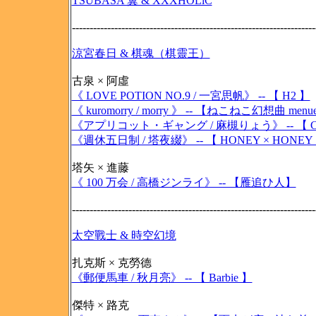
TSUBASA 翼 & XXXHOLiC
---------------------------------------------------------------------
涼宮春日 & 棋魂（棋靈王）
古泉 × 阿虛
《 LOVE POTION NO.9 / 一宮思帆》 -- 【 H2 】
《 kuromorry / morry 》 -- 【ねこねこ幻想曲 menue
《アプリコット・ギャング / 麻槻りょう》 -- 【 CA
《週休五日制 / 塔夜綴》 -- 【 HONEY × HONEY 
塔矢 × 進藤
《 100 万会 / 高橋ジンライ》 -- 【雁追ひ人】
---------------------------------------------------------------------
太空戰士 & 時空幻境
扎克斯 × 克勞德
《郵便馬車 / 秋月亮》 -- 【 Barbie 】
傑特 × 路克