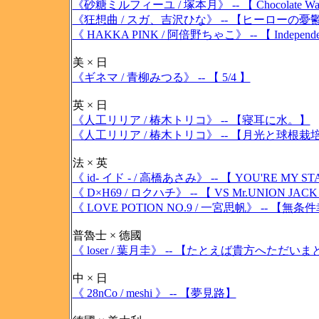
《砂糖ミルフィーユ / 塚本月》 -- 【 Chocolate Wa
《狂想曲 / スガ、吉沢ひな》 -- 【ヒーローの憂
《 HAKKA PINK / 阿倍野ちゃこ》 -- 【 Independe
美 × 日
《ギネマ / 青柳みつる》 -- 【 5/4 】
英 × 日
《人工リリア / 椿木トリコ》 -- 【寝耳に水。】
《人工リリア / 椿木トリコ》 -- 【月光と球根栽
法 × 英
《 id- イド - / 高橋あさみ》 -- 【 YOU'RE MY ST
《 D×H69 / ロクハチ》 -- 【 VS Mr.UNION JACK
《 LOVE POTION NO.9 / 一宮思帆》 -- 【無
普魯士 × 德國
《 loser / 葉月圭》 -- 【たとえば貴方へた
中 × 日
《 28nCo / meshi 》 -- 【夢見路】