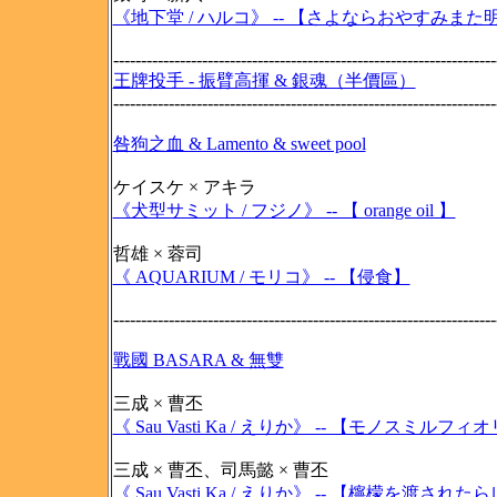
《地下堂 / ハルコ》 -- 【さよならおやすみまた明
---------------------------------------------------------------------
王牌投手 - 振臂高揮 & 銀魂（半價區）
---------------------------------------------------------------------
咎狗之血 & Lamento & sweet pool
ケイスケ × アキラ
《犬型サミット / フジノ》 -- 【 orange oil 】
哲雄 × 蓉司
《 AQUARIUM / モリコ》 -- 【侵食】
---------------------------------------------------------------------
戰國 BASARA & 無雙
三成 × 曹丕
《 Sau Vasti Ka / えりか》 -- 【モノスミルフィ
三成 × 曹丕、司馬懿 × 曹丕
《 Sau Vasti Ka / えりか》 -- 【檸檬を渡