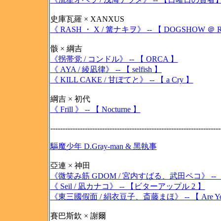
史庫瓦羅 × XANXUS
《 RASH ・ X / 篝ナキヲ》 -- 【 DOGSHOW ＠ 
骸 × 綱吉
《拐帯党 / コンドル》 -- 【 ORCA 】
《 AYA / 綾凪律》 -- 【 selfish 】
《 KILL CAKE / 甘ぽてと》 -- 【 a Cry 】
綱吉 × 初代
《 Frill 》 -- 【 Nocturne 】
---------------------------------------------------------------------
驅魔少年 D.Gray-man & 黑執事
亞連 × 神田
《微笑み筋 GDOM / 宮内すばる、武田ペコ》 -- 【紅
《 Seil / 凪カナコ》 -- 【ビターアップル 2 】
《東三國假面 / 絹衣豆子、斎藤まほ》 -- 【 Are You J
賽巴斯欽 × 謝爾