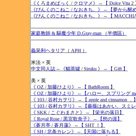
《くろまめぱっく / クロマメ》 -- 【 Dolce Vita 2
《ぴんくのこねこ / なおきち。》 -- 【夢から醒
《ぴんくのこねこ / なおきち。》 -- 【 MACCHIA
---------------------------------------------------------------------
家庭教師 & 驅魔少年 D.Gray-man （半價區）
---------------------------------------------------------------------
義呆利ヘタリア（ APH ）
米法 × 英
中文同人誌 -- 《貓茶罐 / Siruku 》 -- 【 Gift 】
美 × 英
《 OZ / 加藤ひより》 -- 【 BathRoom 】
《 OZ / 加藤ひより》 -- 【ハロー、スプリング ma
《 103 / 谷村カヲリ》 -- 【 apple and cinnamon ．
《 103 / 谷村カヲリ》 -- 【薔薇はあかい、ス
《 SKK / こぐわまさと》 -- 【栄光の落日】
《 Royal Rose / 黒宮歌奈子》 -- 【想の涯】
《蒼月亭 / 蒼月蓮》 -- 【 SHT ！】
《 SH / 北条カレン》 -- 【天国に落ちる】