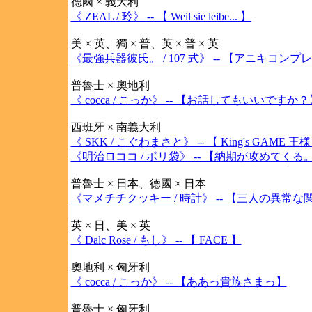
德國 × 義大利
《 ZEAL / 玲》 -- 【 Weil sie leibe... 】
美 × 英、獨 × 普、英 × 普 × 英
《最強兵器彼氏。 / 107 式》 -- 【アニキコン
普魯士 × 奧地利
《 cocca / こっか》 -- 【お話してもいいですか？
西班牙 × 南義大利
《 SKK / こぐわまさと》 -- 【 King's GAM
《明治ロココ / ポリ袋》 -- 【納期が攻めてくる
普魯士 × 日本、德國 × 日本
《マメチチクッキー / 時計》 -- 【三人の異常な
英 × 日、美 × 英
《 Dalc Rose / もし》 -- 【 FACE 】
奧地利 × 匈牙利
《 cocca / こっか》 -- 【ああっ貴族さまっ】
普魯士 × 匈牙利