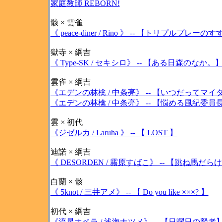
家庭教師 REBORN!
骸 × 雲雀
《 peace-diner / Rino 》 -- 【トリプルプレーの
獄寺 × 綱吉
《 Type-SK / セキシロ》 -- 【ある日森のなか。
雲雀 × 綱吉
《エデンの林檎 / 中条亮》 -- 【いつだってマ
《エデンの林檎 / 中条亮》 -- 【悩める風紀委員
雲 × 初代
《ジゼルカ / Laruha 》 -- 【 LOST 】
迪諾 × 綱吉
《 DESORDEN / 霧原すばこ》 -- 【跳ね馬だら
白蘭 × 骸
《 5knot / 三井アメ》 -- 【 Do you like ×××? 】
初代 × 綱吉
《流星オペラ / 浅海ナツメ》 -- 【日曜日の賢者