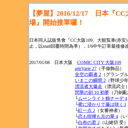
【夢屋】2016/12/17 日本『C
場』開始接單囉！
日本同人誌販售會『CC大阪109、大観覧車(赤安)
止，以mail回覆時間為準），1/6中午訂單最後修
2017/01/08 日本大阪
COMIC CITY 大阪109
arteVarie 27
（手做飾品）
全空の覇者 2
（グランブ
いまこの瞬間 2
（野球少
漂流者大爆走
（漂流武士
閃華の刻 10 初夢
（刀劍亂
└
ムーンライト鶴ナーデ 4
└
蜜に浸かりて藤は咲く3
└
紅一点 2
（女審神者）
└
恋も喧嘩も京の華 4
（い
└
白布の君 2
（山姥切 受