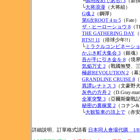
└
御用改めである! 3
（新
└
大将浪漫
（大将組）
G魂 2
（鋼彈）
第6次ROOT 4 to 5
（Fate）
ザ・ヒーローショウ 8
（T
THE GATHERING DAY
（
RTS!! 11
（排球少年!!）
└
ミラクルコンビネーション
かぶき町大集会 3
（銀魂
吾が手に引き金を 8
（境
気焔万丈 2
（戰國無雙、
極超REVOLUTION 2
（幕
GRANDLINE CRUISE 8
（
異譚レナトス 3
（文豪野
灰色の方舟 2
（D.Gray-
全軍突撃 3
（亞爾斯蘭戰
秘密の裏稼業 2
（コナン
└
大観覧車の頂上で
（赤安
詳細說明、訂單格式請看
日本同人會場代購 1/