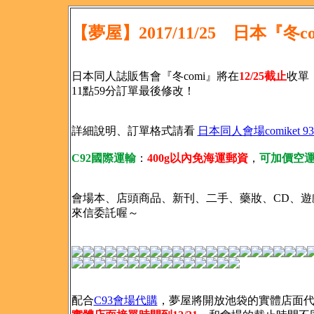
【夢屋】2017/11/25 日本『冬
日本同人誌販售會『冬comi』將在
12/25截止
收單（
11點59分訂單最後修改！
詳細說明、訂單格式請看
日本同人會場comiket
C92國際運輸
：
400g以內免海運郵資
，
可加價空
會場本、店頭商品、新刊、二手、藥妝、CD、遊
來信委託喔～
配合
C93會場代購
，夢屋將開放池袋的實體店面