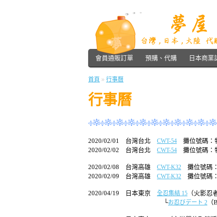
會員通販訂單
預購、代購
日本商業誌
首頁
»
行事曆
行事曆
2020/02/01 台灣台北
攤位號碼：特
CWT-54
2020/02/02 台灣台北
攤位號碼：特
CWT-54
2020/02/08 台灣高雄
攤位號碼：F
CWT-K32
2020/02/09 台灣高雄
攤位號碼：F
CWT-K32
2020/04/19 日本東京
（火影忍
全忍集結 15
└
（
お忍びデート 2