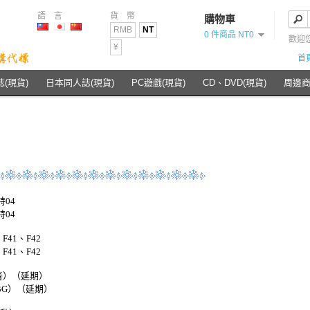
語 言
貨 幣
購物車
RMB
NT
0 件商品 NT0
歡迎
¥
首
(現貨)
日本同人誌(現貨)
PC遊戲(現貨)
CD、DVD(現貨)
周邊商
04
04
41、F42
41、F42
者）（延期）
BG）（延期）