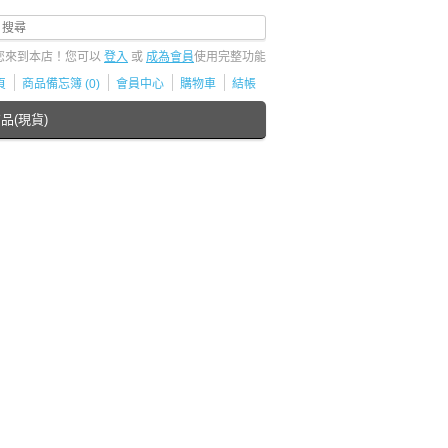
您來到本店！您可以
登入
或
成為會員
使用完整功能
頁
商品備忘簿 (0)
會員中心
購物車
結帳
品(現貨)