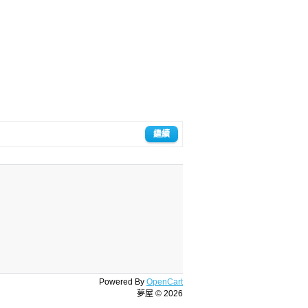
繼續
Powered By
OpenCart
夢屋 © 2026