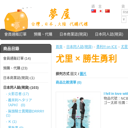
語 言
貨
RM
¥
會員通販訂單
預購、代購
日本商業誌(現貨)
日本同人誌(現貨)
首頁
»
日本同人誌(現貨)
»
勇利!!! on ICE
»
尤里
商品目錄
尤里 × 勝生勇利
會員通販訂單 (14)
預購、代購 (23)
排列方式
圖文
/
圖片
日本商業誌(現貨) (1)
商品比較清單 (0)
日本同人誌(現貨) (103)
I fell in love 
- 火影忍者 (17)
物品代號：NCB0603
- 義呆利ヘタリア
ゴー太郎 社團：マ
（APH） (0)
- 無頭騎士異聞錄DRRR!!
(1)
- Ｋ (1)