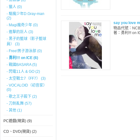
- 黑執事 (0)
- 獵人 (0)
- 驅魔少年D.Gray-man
(2)
say you love 
- Magi魔奇少年 (0)
物品代號：NCB06
- 進擊的巨人 (3)
著：勇利!!! on 
- 黑子的籃球（影子籃球
員） (3)
- Free!男子游泳部 (0)
- 勇利!!! on ICE (6)
- 戰國BASARA (5)
- 閃電11人 & GO (2)
- 太空戰士7（FF7） (3)
- VOCALOID（初音家）
(0)
- 歌之王子殿下 (2)
- 刀劍亂舞 (57)
- 其他 (1)
PC遊戲(現貨) (9)
CD、DVD(現貨) (2)